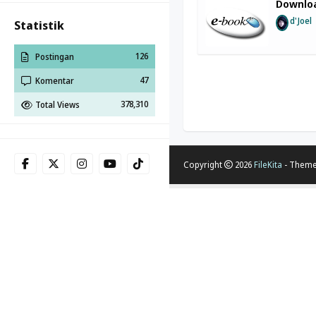
Downlo
d'Joel
Statistik
126
Postingan
47
Komentar
378,310
Total Views
Copyright
2026
FileKita
- Them