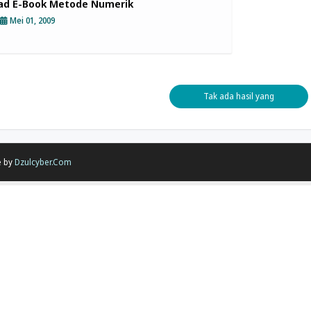
ad E-Book Metode Numerik
Mei 01, 2009
Tak ada hasil yang
ditemukan
e by
Dzulcyber.Com