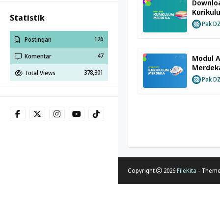
Downlo
Kuriku
Statistik
Pak D
126
Postingan
47
Komentar
Modul A
Merdek
378,301
Total Views
Pak D
Copyright
2026
FileKita
- Them