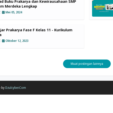
ad Buku Prakarya dan Kewirausahaan SMP
lum Merdeka Lengkap
Z
Mei 05, 2024
jar Prakarya Fase F Kelas 11 - Kurikulum
a
Z
Oktober 12, 2023
Muat postingan lainnya
e by
Dzulcyber.Com