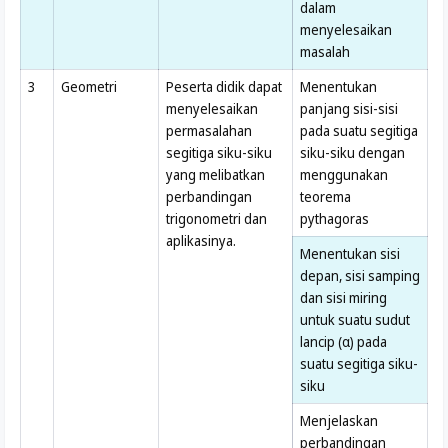
dalam
menyelesaikan
masalah
3
Geometri
Peserta didik dapat
Menentukan
menyelesaikan
panjang sisi-sisi
permasalahan
pada suatu segitiga
segitiga siku-siku
siku-siku dengan
yang melibatkan
menggunakan
perbandingan
teorema
trigonometri dan
pythagoras
aplikasinya.
Menentukan sisi
depan, sisi samping
dan sisi miring
untuk suatu sudut
lancip (α) pada
suatu segitiga siku-
siku
Menjelaskan
perbandingan