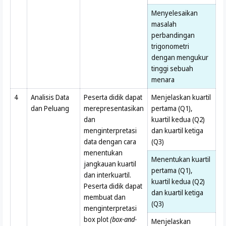
Menyelesaikan
masalah
perbandingan
trigonometri
dengan mengukur
tinggi sebuah
menara
4
Analisis Data
Peserta didik dapat
Menjelaskan kuartil
dan Peluang
merepresentasikan
pertama (Q1),
dan
kuartil kedua (Q2)
menginterpretasi
dan kuartil ketiga
data dengan cara
(Q3)
menentukan
Menentukan kuartil
jangkauan kuartil
pertama (Q1),
dan interkuartil.
kuartil kedua (Q2)
Peserta didik dapat
dan kuartil ketiga
membuat dan
(Q3)
menginterpretasi
box plot
(box-and-
Menjelaskan