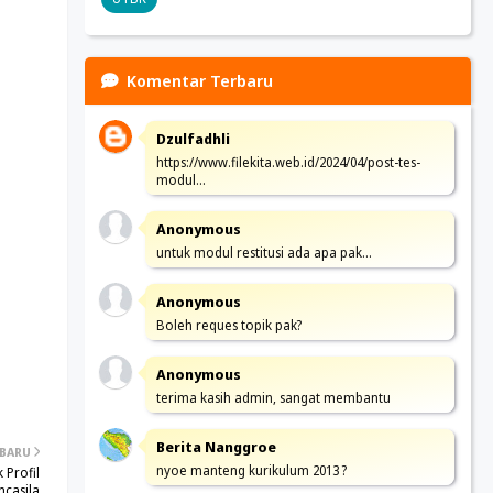
Komentar Terbaru
Dzulfadhli
https://www.filekita.web.id/2024/04/post-tes-
modul…
Anonymous
untuk modul restitusi ada apa pak...
Anonymous
Boleh reques topik pak?
Anonymous
terima kasih admin, sangat membantu
Berita Nanggroe
 BARU
nyoe manteng kurikulum 2013 ?
 Profil
ncasila