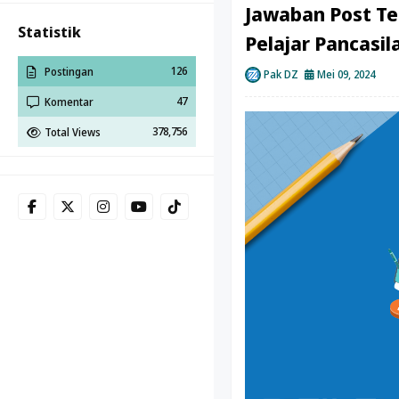
Jawaban Post Tes
Statistik
Pelajar Pancasil
126
Postingan
Pak DZ
Mei 09, 2024
47
Komentar
378,756
Total Views