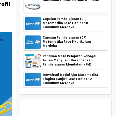
Download E-Book Metode Numerik
ofil
Capaian Pembelajaran (CP)
Matematika Fase E Kelas 10 -
Kurikulum Merdeka
Capaian Pembelajaran (CP)
Matematika Fase F Kurikulum
Merdeka
Panduan Mata Pelajaran Sebagai
Acuan Menyusun Perencanaan
Pembelajaran Mendalam (PM)
Download Modul Ajar Matematika
Tingkat Lanjut Fase F Kelas 12
Kurikulum Merdeka