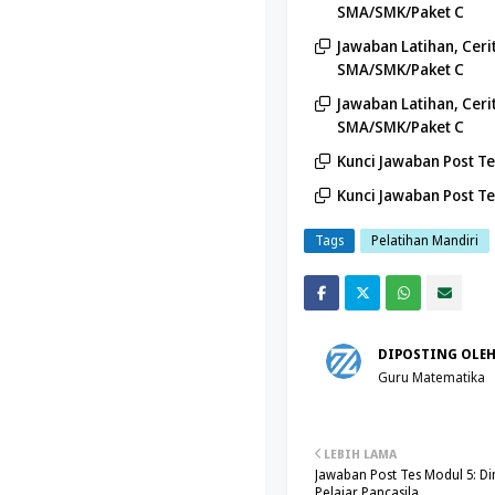
SMA/SMK/Paket C
Jawaban Latihan, Ceri
SMA/SMK/Paket C
Jawaban Latihan, Ceri
SMA/SMK/Paket C
Kunci Jawaban Post T
Kunci Jawaban Post T
Tags
Pelatihan Mandiri
Face
Twitt
DIPOSTING OLE
book
er
Guru Matematika
LEBIH LAMA
Jawaban Post Tes Modul 5: Dim
Pelajar Pancasila