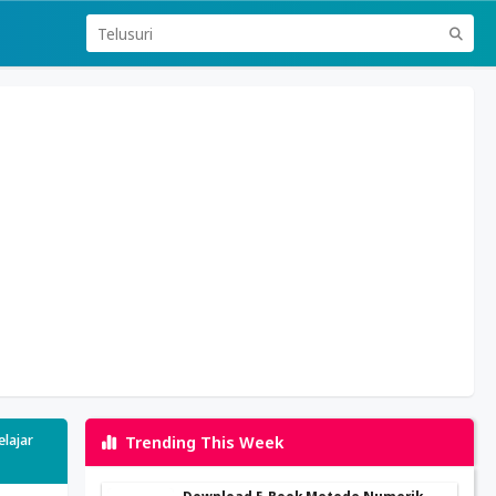
elajar
Trending This Week