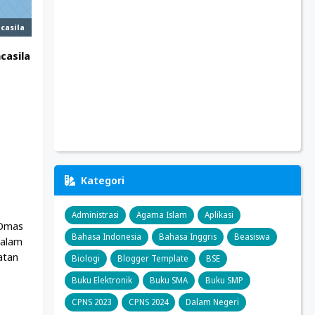
ncasila
casila
Kategori
Administrasi
Agama Islam
Aplikasi
 Omas
Bahasa Indonesia
Bahasa Inggris
Beasiswa
dalam
atan
Biologi
Blogger Template
BSE
Buku Elektronik
Buku SMA
Buku SMP
CPNS 2023
CPNS 2024
Dalam Negeri